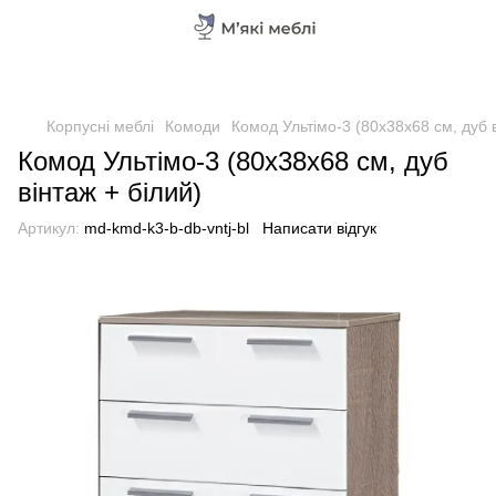
Корпусні меблі
Комоди
Комод Ультімо-3 (80х38х68 см, дуб в
Комод Ультімо-3 (80х38х68 см, дуб
вінтаж + білий)
Артикул:
md-kmd-k3-b-db-vntj-bl
Написати відгук