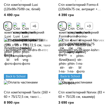
1
1
Стіл комп'ютерний Luxi
Стіл комп'ютерний Formo-4
(120х88х75/89 см, білий)
(120х60х75 см, антрацит +
білий)
4 490 грн
4 390 грн
+6
+3
Back to School
Back to School
Стіл комп'ютерний Tavrix (160 ×
Стіл комп'ютерний Norvex (83 ×
60 × 75/172,5 см, тахо і
60 × 75/135 см, кашемір)
антрацит)
8 990 грн
3 690 грн