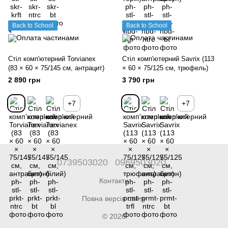
Back to School
Back to School
Стіл комп'ютерний Torvianex
Стіл комп'ютерний Savrix (113
(83 × 60 × 75/145 см, антрацит)
× 60 × 75/125 см, трюфель)
2 890 грн
3 790 грн
+7
+7
0739503020
0969503020
Контакти
Повна версія сайту
© 2026