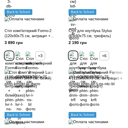
Back to School
Back to School
Стіл комп'ютерний Formo-2
Стіл для ноутбука Stylus
(120х60х75 см, антрацит +
(83х60х75 см, трюфель)
білий)
3 890 грн
2 190 грн
+3
+6
Back to School
Back to School