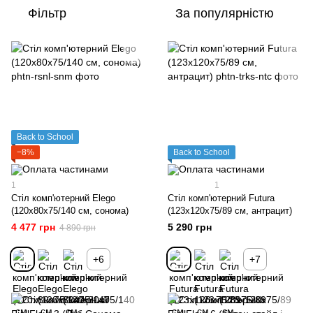
Фільтр
За популярністю
Back to School
−8%
Back to School
1
1
Стіл комп'ютерний Elego
Стіл комп'ютерний Futura
(120х80х75/140 см, сонома)
(123х120х75/89 см, антрацит)
4 477 грн
5 290 грн
4 890 грн
+6
+7