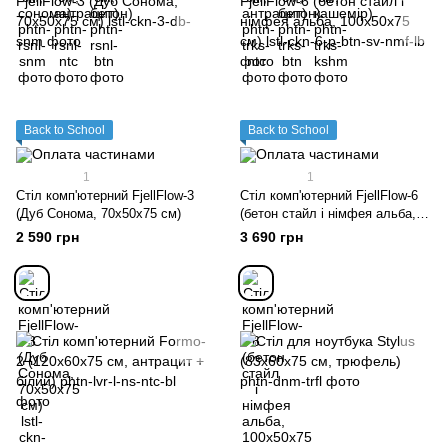
Back to School
Back to School
1
1
Стіл комп'ютерний FjellFlow-3
Стіл комп'ютерний FjellFlow-6
(Дуб Сонома, 70х50х75 см)
(бетон стайл і німфея альба,
100х50х75 см)
2 590 грн
3 690 грн