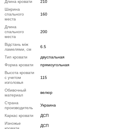
Длина кровати
210
Ширина
спального
160
места
Длина
спального
200
места
Відстань між
6.5
ламелями, см
Тип кровати
двуспальная
Форма кровати
прямоугольная
Высота кровати
с учетом
115
изголовья
Обивочный
велюр
материал
Страна
Украина
производитель
Каркас кровати
ДСП
Изножье
ДСП
кровати