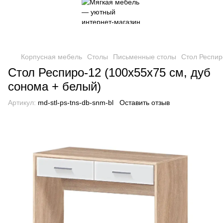
Корпусная мебель
Столы
Письменные столы
Стол Респир
Стол Респиро-12 (100х55х75 см, дуб
сонома + белый)
Артикул:
md-stl-ps-tns-db-snm-bl
Оставить отзыв