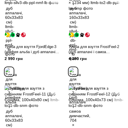
Тумба для взуття FjordEdge-3
Тумба для взуття FrostFeel-2
(німфея альба і дуб аппалачі,
(дуб аппалачі і самоа
60х33х83 см)
димчастий, 704 × 282 × 1234
2 990 грн
4 390 грн
мм)