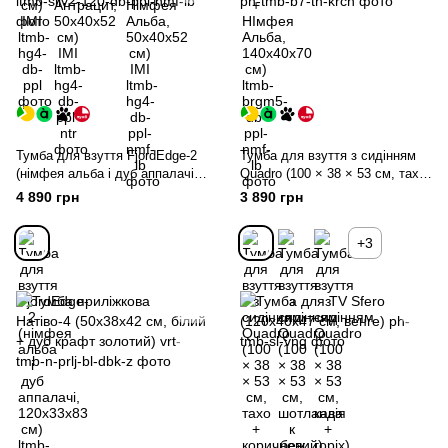
Тумба для взуття FjordEdge-2
Тумба для взуття з сидінням
(німфея альба і дуб аппалачі,
Quadro (100 × 38 × 53 см, тахо
120х33х83 см)
+ коричневий)
4 890 грн
3 890 грн
+3