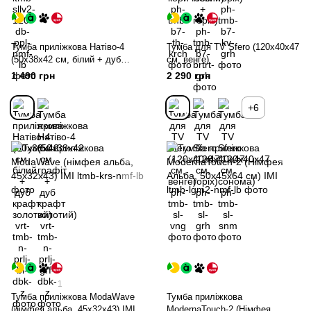
Тумба приліжкова Натіво-4
Тумба для TV Sfero (120х40х47
(50х38х42 см, білий + дуб
см, венге)
крафт золотий)
1 490 грн
2 290 грн
+6
1
Тумба приліжкова ModaWave
Тумба приліжкова
(німфея альба, 45х32х43) IMI
ModernaTouch-2 (Німфея