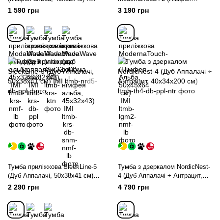
Альба, 50x45x64 см) IMI
1 590 грн
3 190 грн
Тумба приліжкова SleekLine-5
Тумба з дзеркалом NordicNest-
(Дуб Аппалачі, 50x38x41 см)
4 (Дуб Аппалачі + Антрацит,
IMI
40х34х200 см)
2 290 грн
4 790 грн