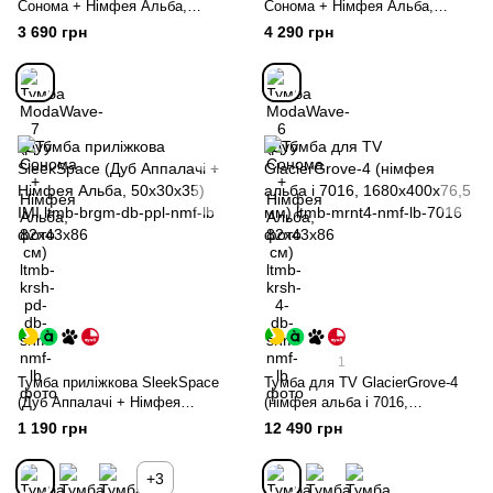
Сонома + Німфея Альба,
Сонома + Німфея Альба,
82х43х86 см)
82х43х86 см)
3 690 грн
4 290 грн
1
Тумба приліжкова SleekSpace
Тумба для TV GlacierGrove-4
(Дуб Аппалачі + Німфея
(німфея альба і 7016,
Альба, 50x30x35) IMI
1680х400х76,5 мм)
1 190 грн
12 490 грн
+3