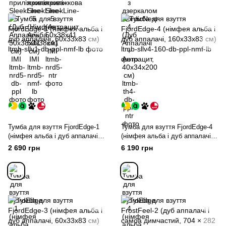
Тумба для взуття FjordEdge-1
Тумба для взуття FjordEdge-4
(німфея альба і дуб аппалачі,
(німфея альба і дуб аппалачі,
60х33х83 см)
160х33х83 см)
2 690 грн
6 190 грн