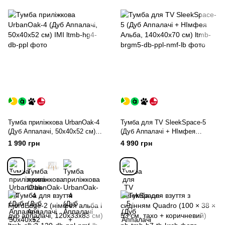
Тумба приліжкова UrbanOak-4
Тумба для TV SleekSpace-5
(Дуб Аппалачі, 50x40x52 см)
(Дуб Аппалачі + НІмфея
IMI
Альба, 140х40х70 см)
1 990 грн
4 990 грн