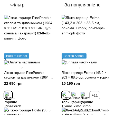
Фільтр
За популярністю
Back to School
Back to School
2
1
Ліжко-горище PinePorch з
Ліжко-горище Eximo (143,2 ×
столом та диванчиком (1964 ×
203 × 88,5 см, сонома + горіх)
1114/1718 × 1780 мм, дуб
22 690 грн
10 190 грн
сонома і антрацит)
+11