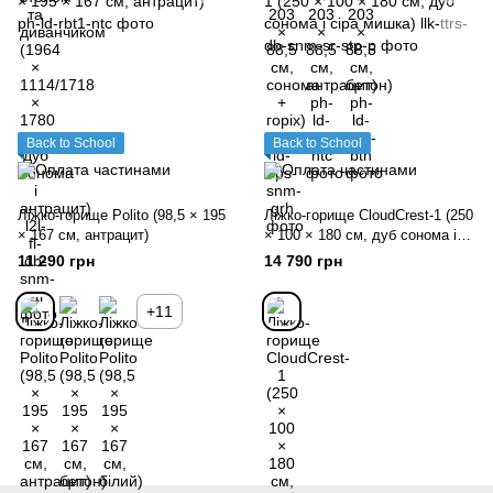
Back to School
Back to School
Ліжко-горище Polito (98,5 × 195
Ліжко-горище CloudCrest-1 (250
× 167 см, антрацит)
× 100 × 180 см, дуб сонома і
сіра мишка)
11 290 грн
14 790 грн
+11