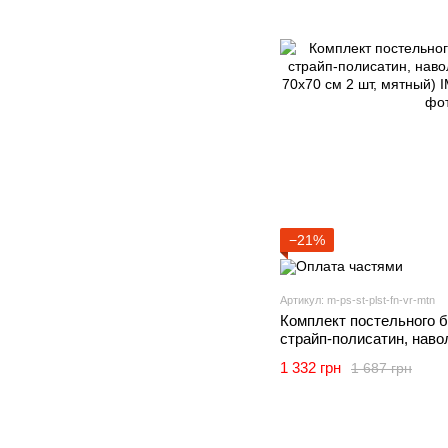
−21%
Артикул: m-ps-st-plst-fn-vr-mtn
Комплект постельного б
страйп-полисатин, навол
70х70 см 2 шт, мятный) 
1 332 грн
1 687 грн