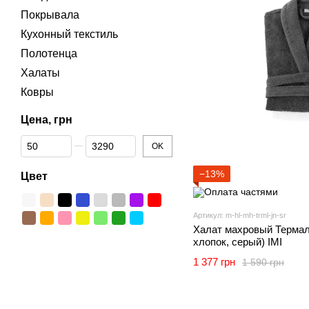
Покрывала
Кухонный текстиль
Полотенца
Халаты
Ковры
Цена, грн
От Цена, грн
До Цена, грн
OK
−13%
Цвет
Артикул: m-hl-mh-trml-jn-sr
Халат махровый Термаль
хлопок, серый) IMI
1 377 грн
1 590 грн