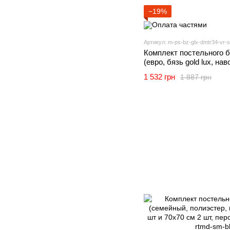
−19%
Артикул: m-ps-bz-glx-dmtr34-vr-
Комплект постельного 
(евро, бязь gold lux, на
и 70х70 см 2 шт, изумру
1 532 грн
1 887 грн