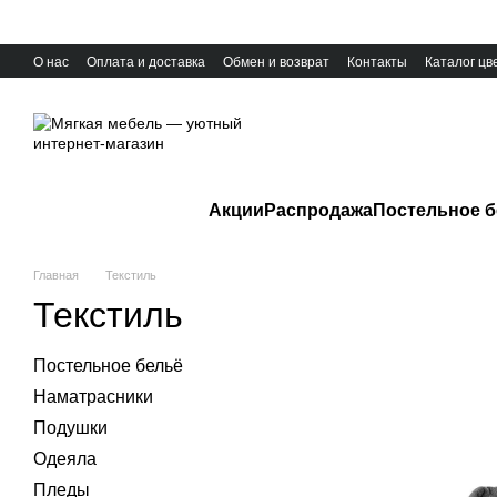
Перейти к основному контенту
О нас
Оплата и доставка
Обмен и возврат
Контакты
Каталог цв
Акции
Распродажа
Постельное б
Главная
Текстиль
Текстиль
Постельное бельё
Наматрасники
Подушки
Одеяла
Пледы