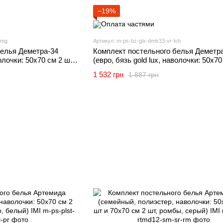
−19%
smg
Артикул: m-ps-bz-glx-dmtr33-vr-lvb
белья Деметра-34
Комплект постельного белья Деметр
волочки: 50х70 см 2 шт
(евро, бязь gold lux, наволочки: 50х70
дный) IMI
и 70х70 см 2 шт, лаванда, белый) IMI
1 532 грн
1 887 грн