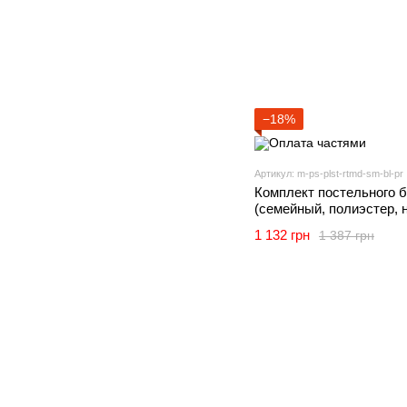
−18%
Артикул: m-ps-plst-rtmd-sm-bl-pr
Комплект постельного 
(семейный, полиэстер, 
шт и 70х70 см 2 шт, пер
1 132 грн
1 387 грн