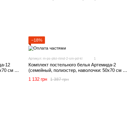
−18%
Артикул: m-ps-plst-rtmd-2-sm-pd-kl
1
да-12
Комплект постельного белья Артемида-2
х70 см 2
(семейный, полиэстер, наволочки: 50х70 см 2
I
шт и 70х70 см 2 шт, одуванчики, пудра) IMI
1 132 грн
1 387 грн