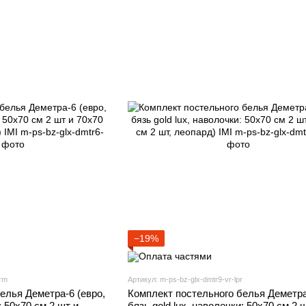
−19%
-rm
Артикул: m-ps-bz-glx-dmtr9-vr-lpr
елья Деметра-6 (евро,
Комплект постельного белья Деметра
: 50х70 см 2 шт и
бязь gold lux, наволочки: 50х70 см 2 