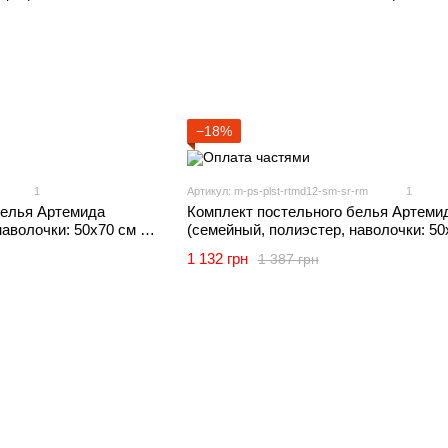
−18%
1
Артикул: m-ps-plst-rtmd12-sm-sr-rm
1
белья Артемида
Комплект постельного белья Артеми
наволочки: 50х70 см 2
(семейный, полиэстер, наволочки: 50
о, белый) IMI
шт и 70х70 см 2 шт, ромбы, серый) IM
1 132 грн
1 387 грн