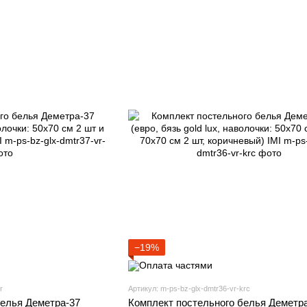
−19%
r
Артикул: m-ps-bz-glx-dmtr36-vr-krc
белья Деметра-37
Комплект постельного белья Деметр