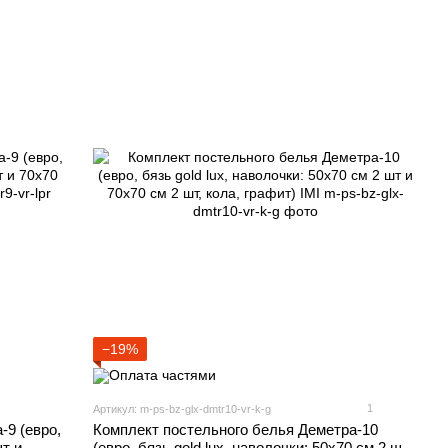
−19%
1
Артикул: m-ps-bz-glx-dmtr10-vr-k-g
-9 (евро,
Комплект постельного белья Деметра-10
шт и
(евро, бязь gold lux, наволочки: 50х70 см 2 шт