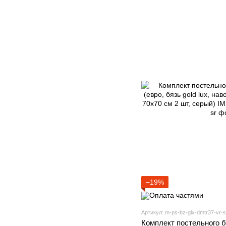
−19%
Артикул: m-ps-bz-glx-dmtr37-vr-s
Комплект постельного 