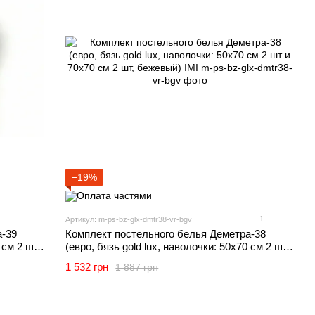
−19%
1
Артикул: m-ps-bz-glx-dmtr38-vr-bgv
а-39
Комплект постельного белья Деметра-38
 см 2 шт
(евро, бязь gold lux, наволочки: 50х70 см 2 шт
и 70х70 см 2 шт, бежевый) IMI
1 532 грн
1 887 грн