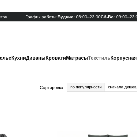
График работы:
Будние:
08:00–23:00
Сб-Вс:
09:00–23:
етов
елье
Кухни
Диваны
Кровати
Матрасы
Текстиль
Корпусная
по популярности
сначала дешев
Сортировка: