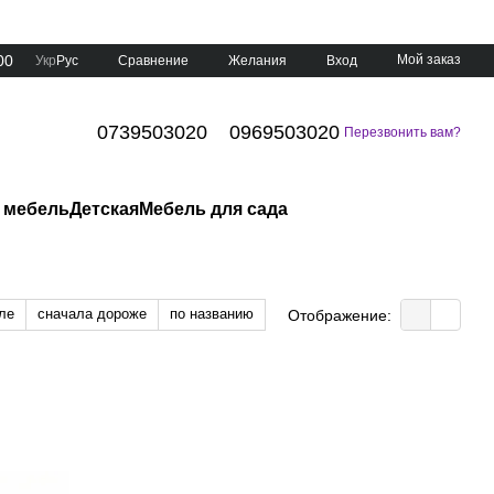
00
Мой заказ
Сравнение
Укр
Рус
Желания
Вход
0739503020
0969503020
Перезвонить вам?
 мебель
Детская
Мебель для сада
ле
сначала дороже
по названию
Отображение: