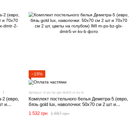
−19%
1
Артикул: m-ps-bz-glx-dmtr5-vr-kv-b
-2 (евро,
Комплект постельного белья Деметра-5 (евро,
шт и
бязь gold lux, наволочки: 50х70 см 2 шт и
70х70 см 2 шт, цветы на голубом) IMI
1 532 грн
1 887 грн