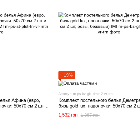
−19%
Артикул: m-ps-bz-glx-dmtr-2-vr-trn
елья Афина (евро,
Комплект постельного белья Деметра
очки: 50х70 см 2 шт и
бязь gold lux, наволочки: 50х70 см 2 
IMI
70х70 см 2 шт, розы, бежевый) IMI
1 532 грн
1 887 грн