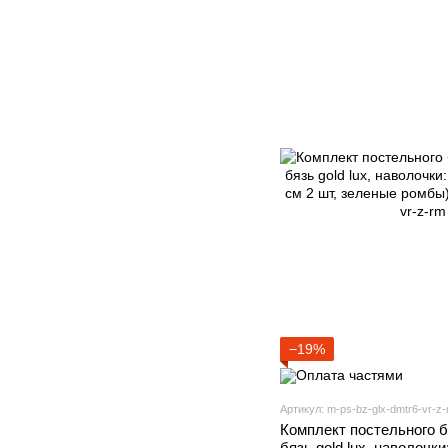
−19%
Артикул: m-ps-bz-glx-dmtr6-vr-z
Комплект постельного б
бязь gold lux, наволочки