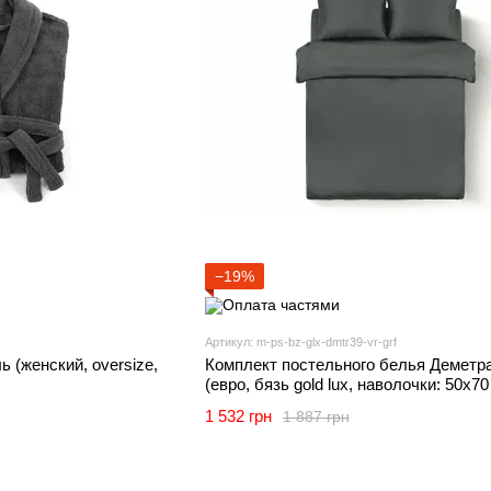
−19%
Артикул: m-ps-bz-glx-dmtr39-vr-grf
 (женский, oversize,
Комплект постельного белья Деметр
(евро, бязь gold lux, наволочки: 50х70
и 70х70 см 2 шт, графитовый) IMI
1 532 грн
1 887 грн