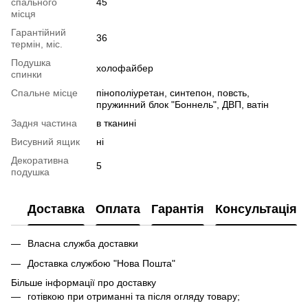
спального
45
місця
Гарантійний
36
термін, міс.
Подушка
холофайбер
спинки
Спальне місце
пінополіуретан, синтепон, повсть,
пружинний блок "Боннель", ДВП, ватін
Задня частина
в тканині
Висувний ящик
ні
Декоративна
5
подушка
Доставка
Оплата
Гарантія
Консультація
Власна служба доставки
Доставка службою "Нова Пошта"
Більше інформації про доставку
готівкою при отриманні та після огляду товару;