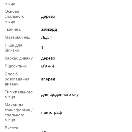
місця
Основа
спального
дерево
місця
Тканина
жаккард
Матеріал ніші
ЛДСП
Ніша для
1
білизни
Каркас дивану
дерево
Підлокітник
м'який
Спосіб
розкладання
вперед
дивану
Тип спального
для щоденного сну
місця
Механізм
трансформації
пантограф
спального
місця
Висота