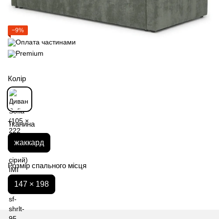
−9%
Колір
Тканина
жаккард
Розмір спального місця
147 × 198