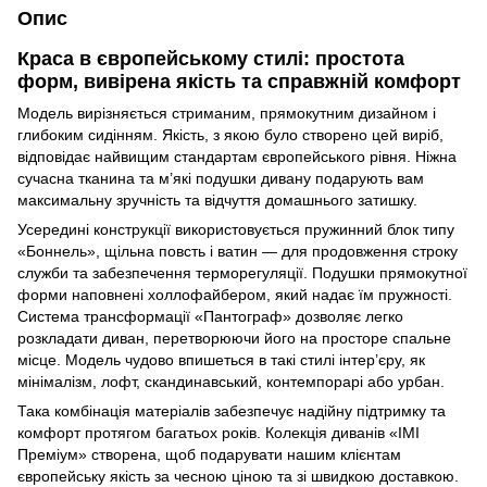
Опис
Краса в європейському стилі: простота
форм, вивірена якість та справжній комфорт
Модель вирізняється стриманим, прямокутним дизайном і
глибоким сидінням. Якість, з якою було створено цей виріб,
відповідає найвищим стандартам європейського рівня. Ніжна
сучасна тканина та м’які подушки дивану подарують вам
максимальну зручність та відчуття домашнього затишку.
Усередині конструкції використовується пружинний блок типу
«Боннель», щільна повсть і ватин — для продовження строку
служби та забезпечення терморегуляції. Подушки прямокутної
форми наповнені холлофайбером, який надає їм пружності.
Система трансформації «Пантограф» дозволяє легко
розкладати диван, перетворюючи його на просторе спальне
місце. Модель чудово впишеться в такі стилі інтер’єру, як
мінімалізм, лофт, скандинавський, контемпорарі або урбан.
Така комбінація матеріалів забезпечує надійну підтримку та
комфорт протягом багатьох років. Колекція диванів «ІМІ
Преміум» створена, щоб подарувати нашим клієнтам
європейську якість за чесною ціною та зі швидкою доставкою.