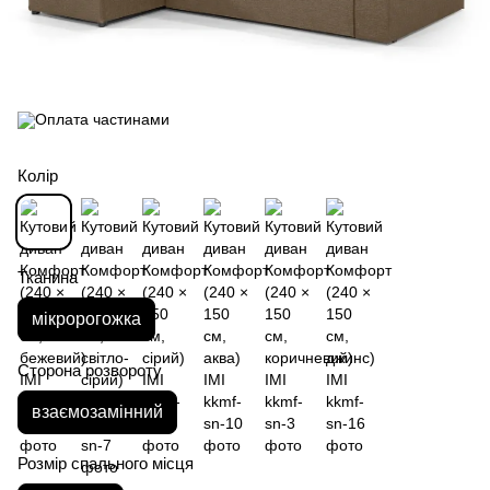
Колір
Тканина
мікророгожка
Сторона розвороту
взаємозамінний
Розмір спального місця