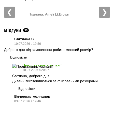
❮
❯
Тканина: Ameli Lt.Brown
Тканина
Відгуки
35
Світлана С
10.07.2026 в 19:56
Доброго дня.під замовлення робите менший розмір?
Відповісти
Представник компанії
10.07.2026 в 20:07
Світлана, доброго дня.
Дивани виготовляються за фіксованими розмірами.
Відповісти
Вячеслав молчанов
03.07.2026 в 19:46