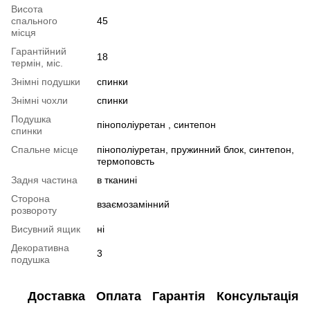
Висота
спального
45
місця
Гарантійний
18
термін, міс.
Знімні подушки
спинки
Знімні чохли
спинки
Подушка
пінополіуретан , синтепон
спинки
Спальне місце
пінополіуретан, пружинний блок, синтепон,
термоповсть
Задня частина
в тканині
Сторона
взаємозамінний
розвороту
Висувний ящик
ні
Декоративна
3
подушка
Доставка
Оплата
Гарантія
Консультація