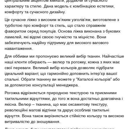
центральним акцентом кімнати, додаючи їй сучасного
характеру та стилю. Дана модель є комбінацією естетики,
комфорту та сучасного дизайну.
Це сучасне ліжко з високим м’яким узголів’ям, виготовлене з
турботою про комфорт та стиль, що стало справжнім
фаворитом серед покупців. Основа ліжка виконана з букових
ламелей, які відомі своєю гнучкістю та міцністю. Вони
забезпечують надійну підтримку для високого вагового
навантаження.
Для оббивки ми пропонуємо великий вибір тканин. Найчастіше
наші клєнти обирають — велюр та рогожку, кожна з яких має
свої переваги. Великий вибір кольорів дозволяє підібрати
ідеальний варіант, що гармонійно доповнить інтер'єр вашої
спальні. Обрати тканину ви можете у "Каталозі кольорів" або
за допомогою консультації менеджера.
Рогожка відрізняється природною текстурою та приємними
тактильними відчуттями, до того ж вона достатньо довговічна і
якісна. Велюр – тканина, що має оксамитову текстуру,
революційні матові відтінки та дарує особливі тактильні
відчуття. Вона також вирізняється стійкістю кольору та високою
витривалістю до зношування.