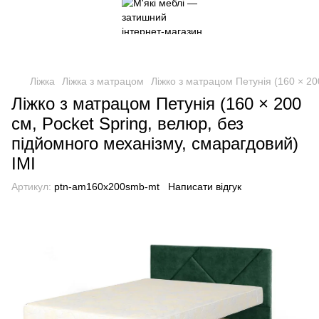
Ліжка
Ліжка з матрацом
Ліжко з матрацом Петунія (160 × 20
Ліжко з матрацом Петунія (160 × 200
см, Pocket Spring, велюр, без
підйомного механізму, смарагдовий)
IMI
Артикул:
ptn-am160x200smb-mt
Написати відгук