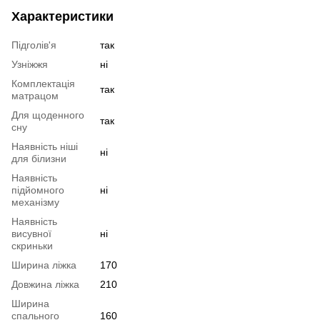
Характеристики
Підголів'я
так
Узніжжя
ні
Комплектація
так
матрацом
Для щоденного
так
сну
Наявність ніші
ні
для білизни
Наявність
підйомного
ні
механізму
Наявність
висувної
ні
скриньки
Ширина ліжка
170
Довжина ліжка
210
Ширина
спального
160