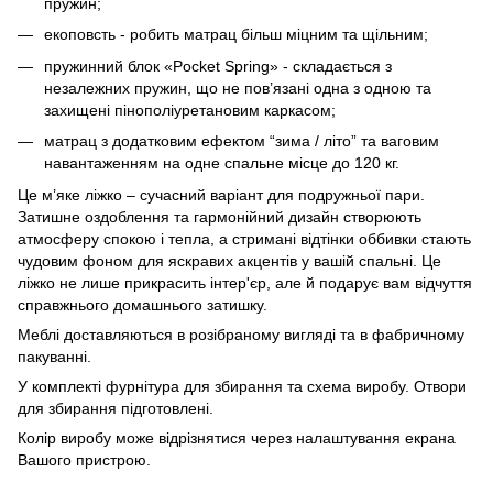
пружин;
екоповсть - робить матрац більш міцним та щільним;
пружинний блок «Pocket Spring» - складається з
незалежних пружин, що не пов’язані одна з одною та
захищені пінополіуретановим каркасом;
матрац з додатковим ефектом “зима / літо” та ваговим
навантаженням на одне спальне місце до 120 кг.
Це м’яке ліжко – сучасний варіант для подружньої пари.
Затишне оздоблення та гармонійний дизайн створюють
атмосферу спокою і тепла, а стримані відтінки оббивки стають
чудовим фоном для яскравих акцентів у вашій спальні. Це
ліжко не лише прикрасить інтер'єр, але й подарує вам відчуття
справжнього домашнього затишку.
Меблі доставляються в розібраному вигляді та в фабричному
пакуванні.
У комплекті фурнітура для збирання та схема виробу. Отвори
для збирання підготовлені.
Колір виробу може відрізнятися через налаштування екрана
Вашого пристрою.