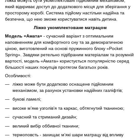
Ліжка можуть бути укомплектовані підйомним механізмом,
який відкриває доступ до додаткового місця для зберігання у
просторому коробі. Система підйому настільки надійна та
безпечна, що нею зможе користуватися навіть дитина.
Ліжко укомплектоване матрацом
Модель «Амата»
- сучасний варіант з оптимальним
наповненням для комфортного сну та за демократичною
ціною, виготовлений на основі пружинного блоку «Pocket
Spring». Завдяки ретельно підібраним матеріалам та розумній
вартості, модель «Амата» користується популярністю серед
більшості наших покупців протягом багатьох років.
Особливості:
ліжко може бути додатково оснащене підйомним
механізмом, за рахунок установки надійних газліфтів;
букові ламелі;
високе м’яке узголів’я та каркас, обтягнутий тканиною;
сучасний та стриманий дизайн;
великий вибір оббивної тканини;
термоповсть - захищає м’які шари матрацу від впливу