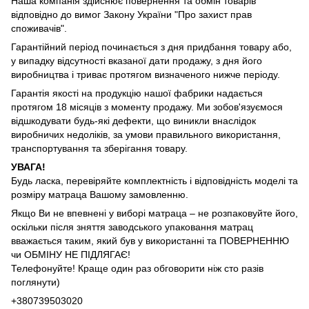
Наша компанія здійснює повернення та обмін товарів
відповідно до вимог Закону України "Про захист прав
споживачів".
Гарантійний період починається з дня придбання товару або,
у випадку відсутності вказаної дати продажу, з дня його
виробництва і триває протягом визначеного нижче періоду.
Гарантія якості на продукцію нашої фабрики надається
протягом 18 місяців з моменту продажу. Ми зобов'язуємося
відшкодувати будь-які дефекти, що виникли внаслідок
виробничих недоліків, за умови правильного використання,
транспортування та зберігання товару.
УВАГА!
Будь ласка, перевіряйте комплектність і відповідність моделі та
розміру матраца Вашому замовленню.
Якщо Ви не впевнені у виборі матраца – не розпаковуйте його,
оскільки після зняття заводського упаковання матрац
вважається таким, який був у використанні та ПОВЕРНЕННЮ
чи ОБМІНУ НЕ ПІДЛЯГАЄ!
Телефонуйте! Краще один раз обговорити ніж сто разів
поглянути)
+380739503020