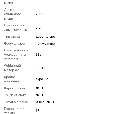
місця
Довжина
спального
200
місця
Відстань між
6.5
ламелями, см
Тип ліжка
двоспальне
Форма ліжка
прямокутна
Висота ліжка з
урахуванням
115
узголів'я
Оббивний
велюр
матеріал
Країна
Україна
виробник
Каркас ліжка
ДСП
Узніжжя ліжка
ДСП
Узголів'я ліжка
м'яке, ДСП
Гарантійний
18
термін