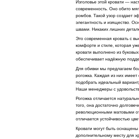
Изголовье этой кровати — нас
современность. Оно обито мя
ромбов. Такой узор создает э
элегантность и изящество. О
швами. Никаких лишних детале
Это современная кровать с вы
комфорте и стиле, которая у
кровати выполнено из буковых
обеспечивает надёжную подде
Для обивки мы предлагаем бо
рогожка. Каждая из них имеет
подобрать идеальный вариант
Наши менеджеры с удовольстви
Рогожка отличается натураль
того, она достаточно долговеч
революционными матовыми от
отличается устойчивостью цве
Кровати могут быть оснащены
дополнительному месту для х