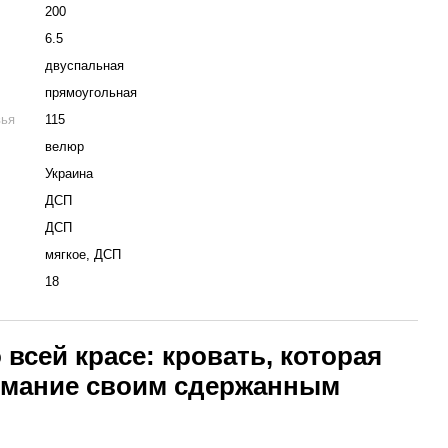
200
6.5
двуспальная
прямоугольная
вья
115
велюр
Украина
ДСП
ДСП
мягкое, ДСП
18
всей красе: кровать, которая
имание своим сдержанным