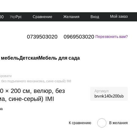
00
Мой заказ
Сравнение
Укр
Рус
Желания
Вход
0739503020
0969503020
Перезвонить вам?
 мебель
Детская
Мебель для сада
кровати
, без подъемного механизма, сине-серый) IMI
0 × 200 см, велюр, без
Артикул
brvnk140x200sb
а, сине-серый) IMI
ва
К сравнению
В желания