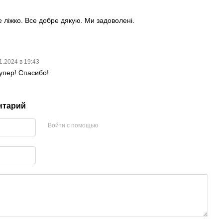
 ліжко. Все добре дякую. Ми задоволені.
1.2024 в 19:43
упер! Спасибо!
нтарий
Войти с помощью