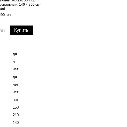
ужины, Pocket Spring,
успальный, 140 × 200 см)
ant
290 грн
рн
Купить
да
ні
нет
да
нет
нет
нет
150
210
140