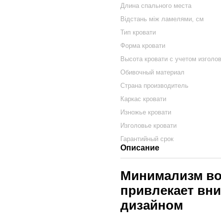
Длина спального места
Відстань між ламелями, см
Тип кровати
Форма кровати
Высота кровати с учетом изголо
Обивочный материал
Страна производитель
Каркас кровати
Изножье кровати
Изголовье кровати
Гарантийный срок
Описание
Минимализм во 
привлекает вн
дизайном