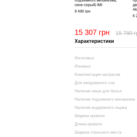
подъемного механизма,
пр
сине-серый) IMI
дв
Ak
9 490 грн
6 
15 307 грн
15 780 г
Характеристики
Изголовье
Изножье
Комплектация матрасом
Для ежедневного сна
Наличие ниши для белья
Наличие подъемного механизма
Наличие выдвижного ящика
Ширина кровати
Длина кровати
Ширина спального места