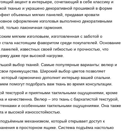
тоящий акцент в интерьере, сочетающий в себе классику и
гкой тканью и украшено декоративной прошивкой в форме
ффект объемных мягких панелей, придавая кровати
сновное оформление изголовья выполнено декоративными
й, только лаконичная гармония.
соким мягким изголовьем, изготовленная с заботой о
же стала настоящим фаворитом среди покупателей. Основание
 ламелей, известных своей гибкостью и прочностью, что
ржку даже при высокой нагрузке.
льшой выбор тканей. Самые популярные варианты: велюр и
 свои преимущества. Широкий выбор цветов позволяет
, который гармонично дополнит интерьер вашей спальни.
ем помогут подобрать вам ткань во время консультации.
ной текстурой и приятными тактильными ощущениями, кроме
на и качественна. Велюр – это ткань с бархатистой текстурой,
тенками и особенными тактильными ощущениями. Она также
та и высокой износостойкостью.
 подъёмным механизмом, который открывает доступ к
ранения в просторном ящике. Система подъёма настолько