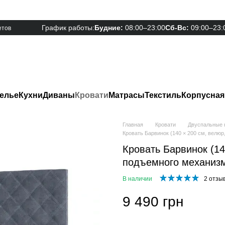
График работы:
Будние:
08:00–23:00
Сб-Вс:
09:00–23:
етов
елье
Кухни
Диваны
Кровати
Матрасы
Текстиль
Корпусная
Главная
Кровати
Двуспальные 
Кровать Барвинок (140 × 200 см, велюр
Кровать Барвинок (14
подъемного механизм
В наличии
2 отзы
9 490 грн