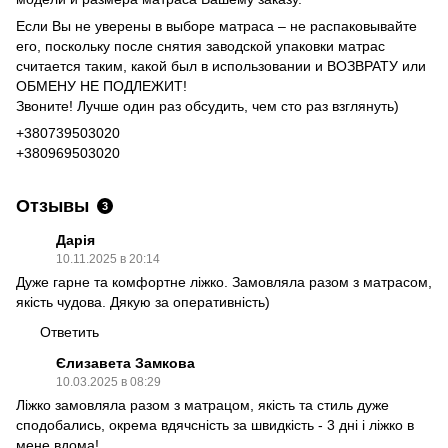
Если Вы не уверены в выборе матраса – не распаковывайте
его, поскольку после снятия заводской упаковки матрас
считается таким, какой был в использовании и ВОЗВРАТУ или
ОБМЕНУ НЕ ПОДЛЕЖИТ!
Звоните! Лучше один раз обсудить, чем сто раз взглянуть)
+380739503020
+380969503020
Отзывы
3
Дарія
10.11.2025 в 20:14
Дуже гарне та комфортне ліжко. Замовляла разом з матрасом,
якість чудова. Дякую за оперативність)
Ответить
Єлизавета Замкова
10.03.2025 в 08:29
Ліжко замовляла разом з матрацом, якість та стиль дуже
сподобались, окрема вдячсність за швидкість - 3 дні і ліжко в
мене вдома!