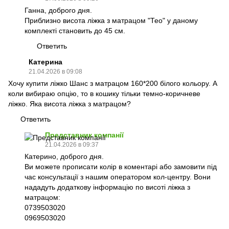
Ганна, доброго дня.
Приблизно висота ліжка з матрацом "Тео" у даному
комплекті становить до 45 см.
Ответить
Катерина
21.04.2026 в 09:08
Хочу купити ліжко Шанс з матрацом 160*200 білого кольору. А
коли вибираю опцію, то в кошику тільки темно-коричневе
ліжко. Яка висота ліжка з матрацом?
Ответить
Представник компанії
21.04.2026 в 09:37
Катерино, доброго дня.
Ви можете прописати колір в коментарі або замовити під
час консультації з нашим оператором кол-центру. Вони
нададуть додаткову інформацію по висоті ліжка з
матрацом:
0739503020
0969503020