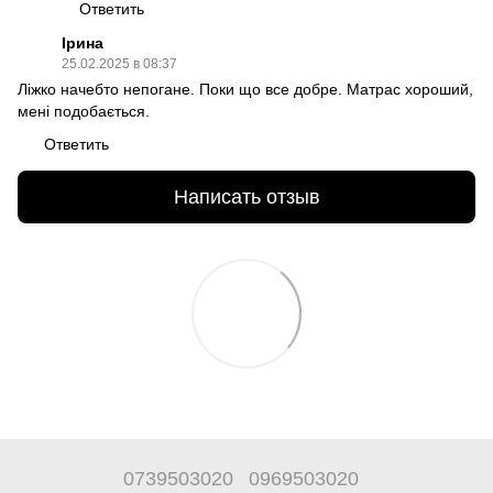
Ответить
Ірина
25.02.2025 в 08:37
Ліжко начебто непогане. Поки що все добре. Матрас хороший,
мені подобається.
Ответить
Написать отзыв
0739503020
0969503020