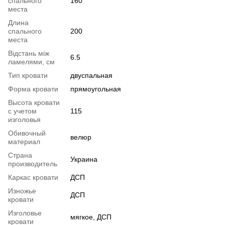
спального
160
места
Длина
спального
200
места
Відстань між
6.5
ламелями, см
Тип кровати
двуспальная
Форма кровати
прямоугольная
Высота кровати
с учетом
115
изголовья
Обивочный
велюр
материал
Страна
Украина
производитель
Каркас кровати
ДСП
Изножье
ДСП
кровати
Изголовье
мягкое, ДСП
кровати