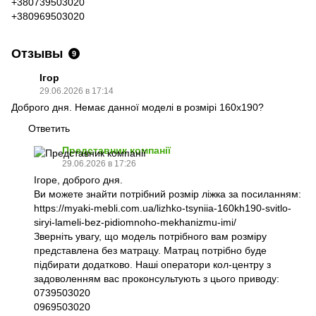
+380739503020
+380969503020
Отзывы
9
Ігор
29.06.2026 в 17:14
Доброго дня. Немає данної моделі в розмірі 160х190?
Ответить
Представник компанії
29.06.2026 в 17:26
Ігоре, доброго дня.
Ви можете знайти потрібний розмір ліжка за посиланням:
https://myaki-mebli.com.ua/lizhko-tsyniia-160kh190-svitlo-
siryi-lameli-bez-pidiomnoho-mekhanizmu-imi/
Зверніть увагу, що модель потрібного вам розміру
представлена без матрацу. Матрац потрібно буде
підбирати додатково. Наші оператори кол-центру з
задоволенням вас проконсультують з цього приводу:
0739503020
0969503020