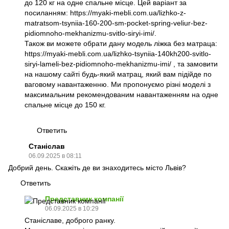
до 120 кг на одне спальне місце. Цей варіант за
посиланням:
https://myaki-mebli.com.ua/lizhko-z-
matratsom-tsyniia-160-200-sm-pocket-spring-veliur-bez-
pidiomnoho-mekhanizmu-svitlo-siryi-imi/.
Також ви можете обрати дану модель ліжка без матраца:
https://myaki-mebli.com.ua/lizhko-tsyniia-140kh200-svitlo-
siryi-lameli-bez-pidiomnoho-mekhanizmu-imi/
, та замовити
на нашому сайті будь-який матрац, який вам підійде по
ваговому навантаженню. Ми пропонуємо різні моделі з
максимальним рекомендованим навантаженням на одне
спальне місце до 150 кг.
Ответить
Станіслав
06.09.2025 в 08:11
Добрий день. Скажіть де ви знаходитесь місто Львів?
Ответить
Представник компанії
06.09.2025 в 10:29
Станіславе, доброго ранку.