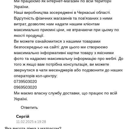
Ми працюємо як інтернет-магазин по всій території
України.
Наші виробництва зосереджені в Черкаські області.
Відсутність фізичних магазинів та пов'язаних з ними
витрат, дозволяє нам надати нашим клієнтам
максимально приємні ціни, не втрачаючи при цьому по
якості продукції.
Ви можете ознайомитися з нашими товарами
безпосередньо на сайті: для цього ми створюємо
максимально інформативні картки товару з якісними
фото та надаємо максимальну інформацію про меблі. До
того ж якщо вам потрібна консультація, ви можете
звернутися в чати месенджерів або подзвонити до наших
операторів кол-центру:
0739503020
0969503020
Ми маємо власну службу доставки, що працює по всій
Україні.
Ответить
Сергій
11.02.2025 в 19:28
Яка висота ліжка з матрасом?