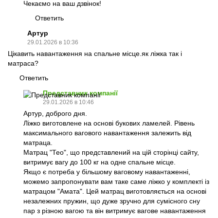
Чекаємо на ваш дзвінок!
Ответить
Артур
29.01.2026 в 10:36
Цікавить навантаження на спальне місце.як ліжка так і
матраса?
Ответить
Представник компанії
29.01.2026 в 10:46
Артур, доброго дня.
Ліжко виготовлене на основі букових ламелей. Рівень
максимального вагового навантаження залежить від
матраца.
Матрац "Тео", що представлений на цій сторінці сайту,
витримує вагу до 100 кг на одне спальне місце.
Якщо є потреба у більшому ваговому навантаженні,
можемо запропонувати вам таке саме ліжко у комплекті із
матрацом "Амата". Цей матрац виготовляється на основі
незалежних пружин, що дуже зручно для сумісного сну
пар з різною вагою та він витримує вагове навантаження