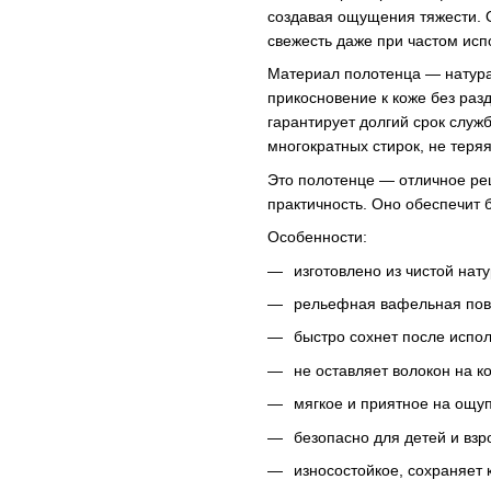
создавая ощущения тяжести. О
свежесть даже при частом исп
Материал полотенца — натура
прикосновение к коже без раз
гарантирует долгий срок служ
многократных стирок, не теря
Это полотенце — отличное реш
практичность. Оно обеспечит 
Особенности:
изготовлено из чистой нат
рельефная вафельная пове
быстро сохнет после испо
не оставляет волокон на к
мягкое и приятное на ощуп
безопасно для детей и взр
износостойкое, сохраняет 