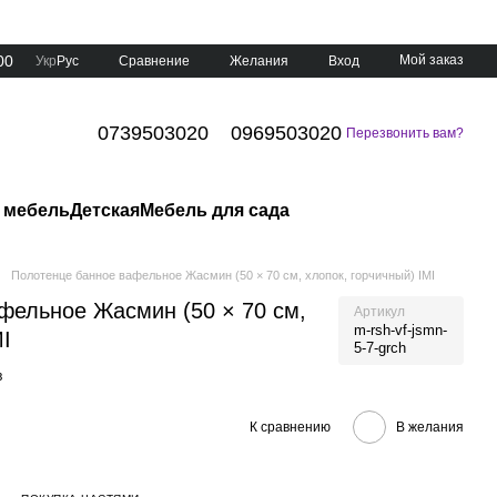
00
Мой заказ
Сравнение
Укр
Рус
Желания
Вход
0739503020
0969503020
Перезвонить вам?
 мебель
Детская
Мебель для сада
Полотенце банное вафельное Жасмин (50 × 70 см, хлопок, горчичный) IMI
фельное Жасмин (50 × 70 см,
Артикул
m-rsh-vf-jsmn-
MI
5-7-grch
в
К сравнению
В желания