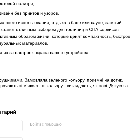
ветовой палитре;
изайн без принтов и узоров.
ашнего использования, отдыха в бане или сауне, занятий
е станет отличным выбором для гостиниц и СПА-сервисов.
ктивным образом жизни, которые ценят компактность, быстрое
атуральных материалов.
 из-за настроек экрана вашего устройства.
ушниками. Замовляла зеленого кольору, приємні на дотик.
ачають ні м'якості, ні кольору - виглядають, як нові. Дякую за
нтарий
Войти с помощью