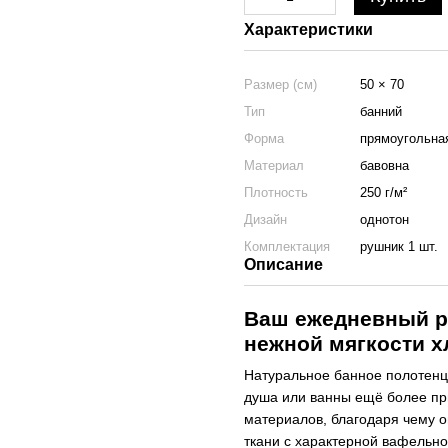
Характеристики
Размер (см)
50 × 70
Тип
банний
Форма
прямоугольна
Материал
бавовна
Плотность
250 г/м²
Дизайн
однотон
Комплектация
рушник 1 шт.
Описание
Ваш ежедневный ри
нежной мягкости х
Натуральное банное полотенц
душа или ванны ещё более пр
материалов, благодаря чему о
ткани с характерной вафельно