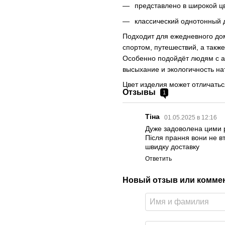
представлено в широкой ц
классический однотонный д
Подходит для ежедневного дом
спортом, путешествий, а такж
Особенно подойдёт людям с а
высыхание и экологичность н
Цвет изделия может отличаться
Отзывы
1
Тіна
01.05.2025 в 12:16
Дуже задоволена цими р
Після прання вони не втр
швидку доставку
Ответить
Новый отзыв или комме