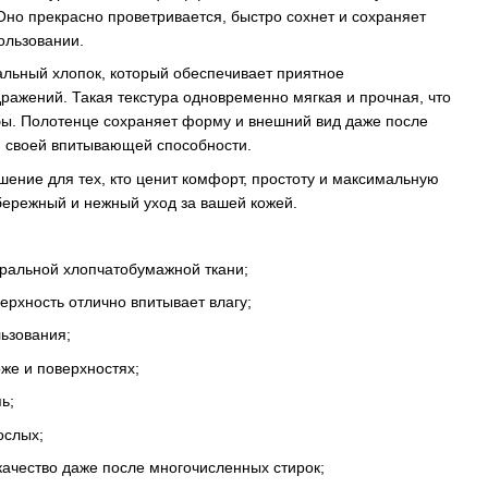
но прекрасно проветривается, быстро сохнет и сохраняет
ользовании.
льный хлопок, который обеспечивает приятное
дражений. Такая текстура одновременно мягкая и прочная, что
бы. Полотенце сохраняет форму и внешний вид даже после
я своей впитывающей способности.
ение для тех, кто ценит комфорт, простоту и максимальную
бережный и нежный уход за вашей кожей.
уральной хлопчатобумажной ткани;
рхность отлично впитывает влагу;
льзования;
оже и поверхностях;
ь;
ослых;
качество даже после многочисленных стирок;