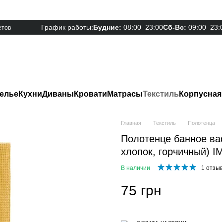
График работы:
Будние:
08:00–23:00
Сб-Вс:
09:00–23:
етов
елье
Кухни
Диваны
Кровати
Матрасы
Текстиль
Корпусная
Главная
Текстиль
Полотенца
Полотенце банное ва
хлопок, горчичный) I
В наличии
1 отзы
75 грн