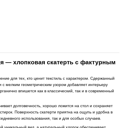
я — хлопковая скатерть с фактурным
ение для тех, кто ценит текстиль с характером. Сдержанный
и с мелким геометрическим узором добавляет интерьеру
рганично впишется как в классический, так и в современный
ечивает долговечность, хорошо ложится на стол и сохраняет
тирок. Поверхность скатерти приятна на ощупь и удобна в
седневного использования, так и для особых случаев.
ей уникальный вид, а натуральный хлопок обеспечивает