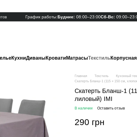
График работы:
Будние:
08:00–23:00
Сб-Вс:
09:00–23:
етов
елье
Кухни
Диваны
Кровати
Матрасы
Текстиль
Корпусная
Главная
Текстиль
Кухонный те
Скатерть Бланш-1 (115 × 150 см, хлопок
Скатерть Бланш-1 (115
лиловый) IMI
В наличии
Оставить отзыв
290 грн