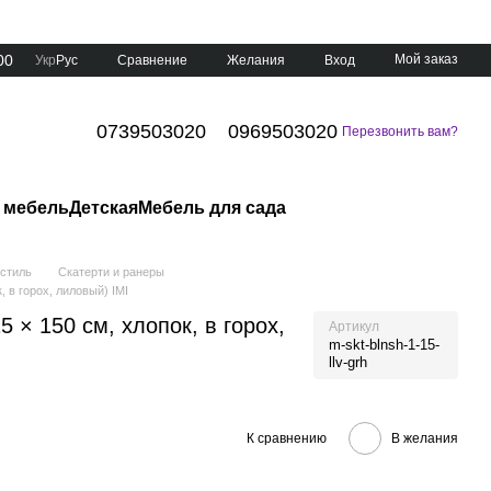
00
Мой заказ
Сравнение
Укр
Рус
Желания
Вход
0739503020
0969503020
Перезвонить вам?
 мебель
Детская
Мебель для сада
кстиль
Скатерти и ранеры
, в горох, лиловый) IMI
 × 150 см, хлопок, в горох,
Артикул
m-skt-blnsh-1-15-
llv-grh
К сравнению
В желания