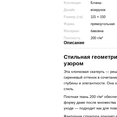
Коллекция
Бланш
Дизайн
візерунок
Размер (см)
115 × 150
Форма
прямоугольная
Материал
бавовна
Плотность
200 г/м²
Описание
Стильная геометри
узором
Эта хлопковая скатерть — реш
сиреневый оттенок в сочетани
глубины и элегантности. Она о
стиль.
Плотная ткань 200 г/м² обесп
форму даже после множества с
уходе — подходит как для пов
Фактурная структура придаёт 