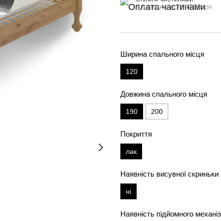
4 платежі по 3 097.50 грн
Ширина спального місця
120
Довжина спального місця
190
200
Покриття
лак
Наявність висувної скриньки
ні
Наявність підйомного механі