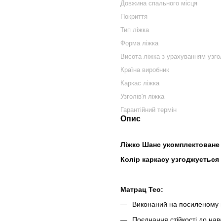
Довжина спального місця
Покриття
Тип ліжка
Форма ліжка
Висота ліжка з урахуванням узгол
Країна виробник
Каркас ліжка
Узголів'я ліжка
Гарантійний термін
Опис
Ліжко Шанс укомплектоване
Колір каркасу узгоджується
Матрац Тео:
Виконаний на посиленому 
Поєднання стійкості до на