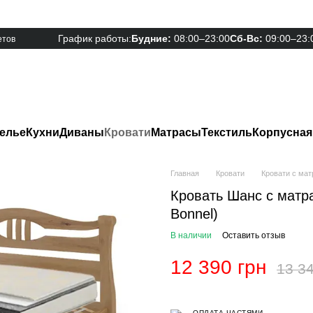
График работы:
Будние:
08:00–23:00
Сб-Вс:
09:00–23:
етов
елье
Кухни
Диваны
Кровати
Матрасы
Текстиль
Корпусная
Главная
Кровати
Кровати с ма
Кровать Шанс с матра
Bonnel)
В наличии
Оставить отзыв
12 390 грн
13 34
ОПЛАТА ЧАСТЯМИ