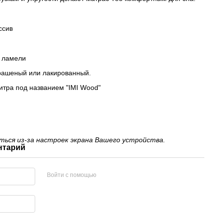
ссив
е ламели
крашеный или лакированный.
итра под названием "IMI Wood"
ься из-за настроек экрана Вашего устройства.
нтарий
Войти с помощью