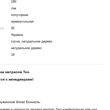
190
лак
полуторная
прямоугольная
вья
92
Украина
сосна, натуральное дерево
натуральное дерево
18
на матрасом Тео.
тся с менеджерами!
ружинном блоке Боннель.
рузкам и упругости делают матрас Тео комфортным для сна.