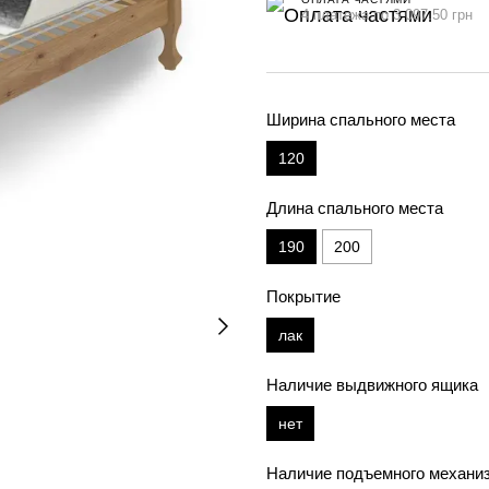
4 платежа по 3 097.50 грн
Ширина спального места
120
Длина спального места
190
200
Покрытие
лак
Наличие выдвижного ящика
нет
Наличие подъемного механи