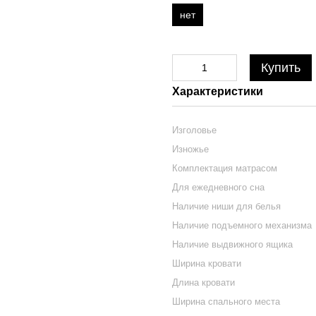
нет
Купить
Характеристики
Изголовье
Изножье
Комплектация матрасом
Для ежедневного сна
Наличие ниши для белья
Наличие подъемного механизма
Наличие выдвижного ящика
Ширина кровати
Длина кровати
Ширина спального места