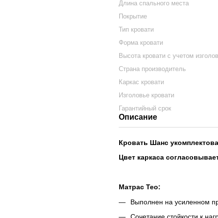
Длина спального места
Покрытие
Тип кровати
Форма кровати
Высота кровати с учетом изголо
Страна производитель
Каркас кровати
Изголовье кровати
Гарантийный срок
Описание
Кровать Шанс укомплектова
Цвет каркаса согласовывае
Матрас Тео:
Выполнен на усиленном п
Сочетание стойкости к наг