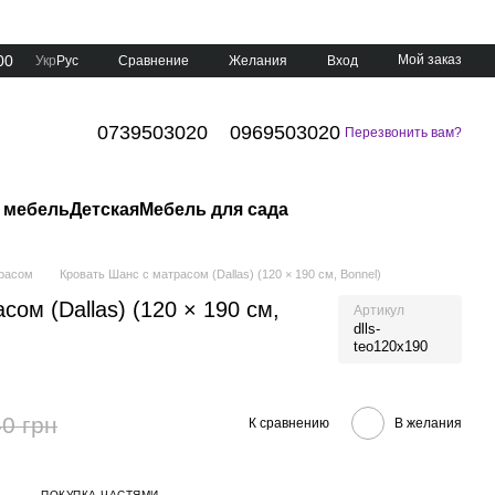
00
Мой заказ
Сравнение
Укр
Рус
Желания
Вход
0739503020
0969503020
Перезвонить вам?
 мебель
Детская
Мебель для сада
трасом
Кровать Шанс с матрасом (Dallas) (120 × 190 см, Bonnel)
сом (Dallas) (120 × 190 см,
Артикул
dlls-
teo120x190
0 грн
К сравнению
В желания
ПОКУПКА ЧАСТЯМИ